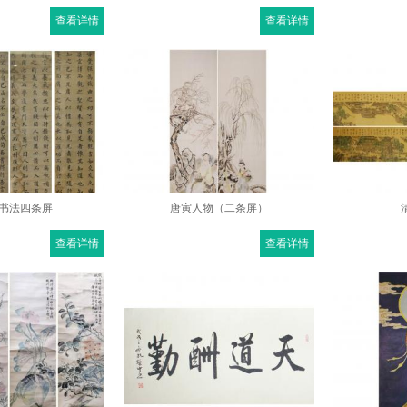
查看详情
查看详情
书法四条屏
唐寅人物（二条屏）
查看详情
查看详情