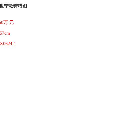
世宁款狩猎图
60万 元
×57cm
X0624-1
：