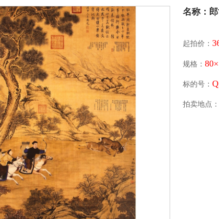
名称：郎
3
起拍价：
80
规格：
Q
标的号：
拍卖地点