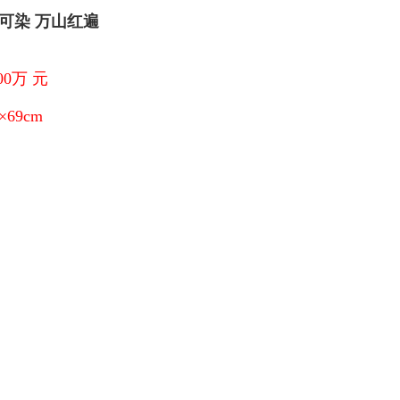
可染 万山红遍
00万 元
×69cm
：