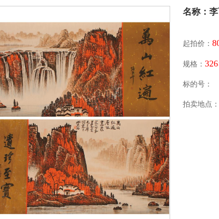
名称：李
8
起拍价：
326
规格：
标的号：
拍卖地点