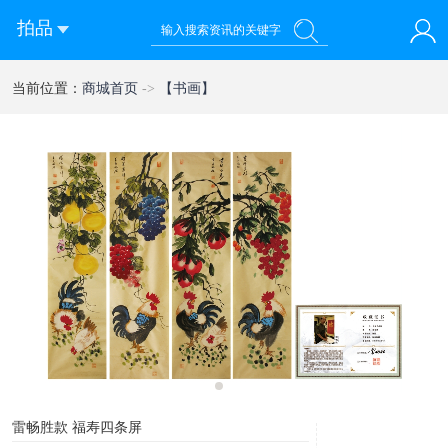
拍品
您好！欢迎来到 乾禧国际拍卖有限公司
当前位置：
商城首页
->
【书画】
登录
注册
微信快速登录
1
雷畅胜款 福寿四条屏